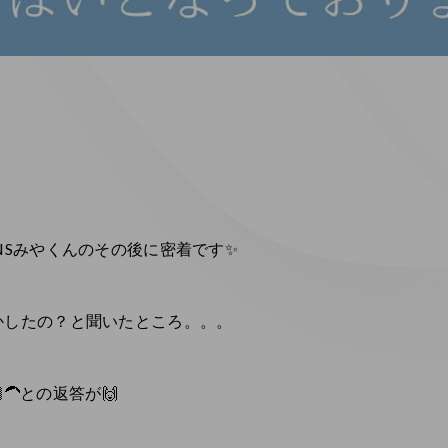
NSみやくんのその後に密着です✨
かしたの？と聞いたところ。。。
🦱との返答が🙌