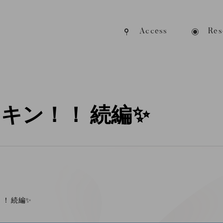
Access
Res
キン！！ 続編✨
！ 続編✨