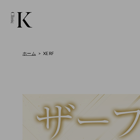
ホーム
XERF