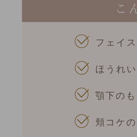
こ
フェイス
ほうれい
顎下のも
頬コケの