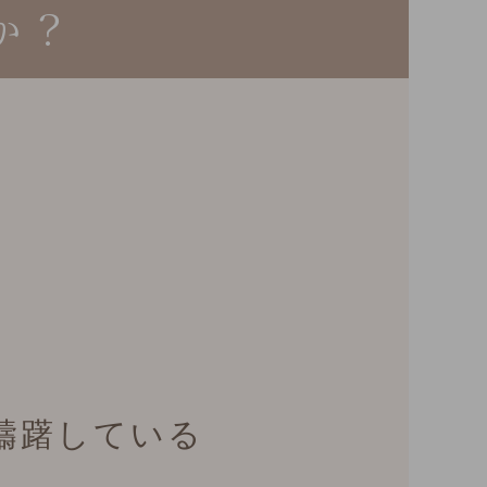
か？
躊躇している