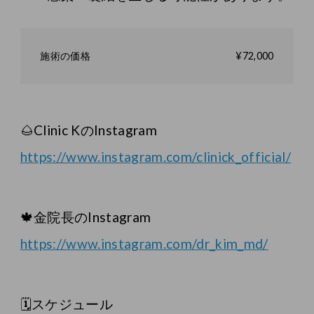
施術の価格
¥72,000
🌰Clinic KのInstagram
https://www.instagram.com/clinick_official/
🍁金院長のInstagram
https://www.instagram.com/dr_kim_md/
🗓スケジュール