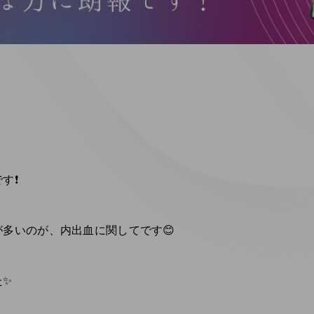
❗️
多いのが、内出血に関してです😊
た✨