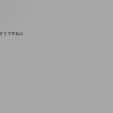
うですね☺️
、