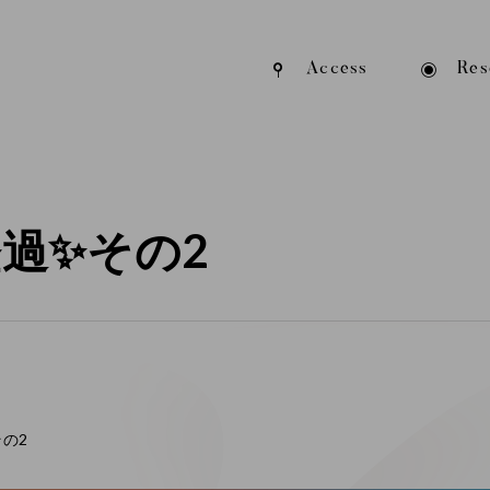
Access
Res
過✨その2
の2