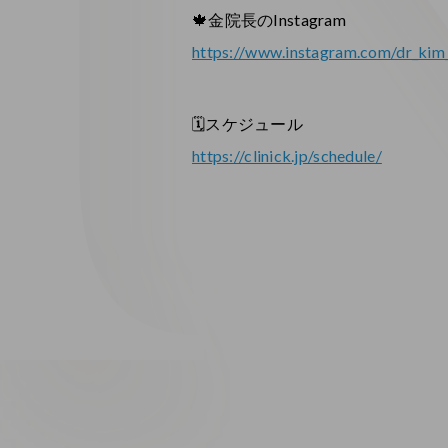
🍁金院長のInstagram
https://www.instagram.com/dr_ki
🗓スケジュール
https://clinick.jp/schedule/