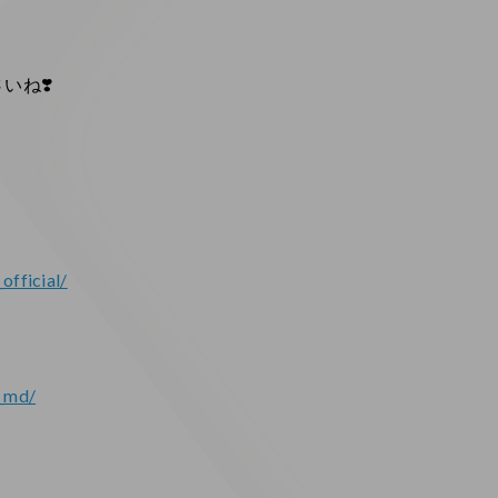
いね❣️
official/
m_md/