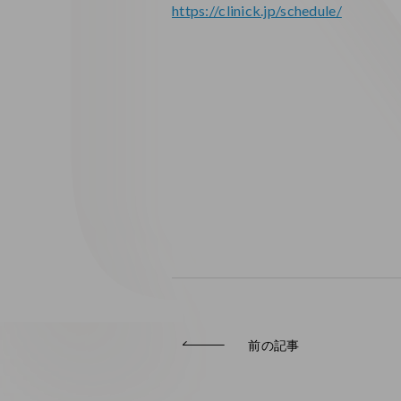
https://clinick.jp/schedule/
前の記事