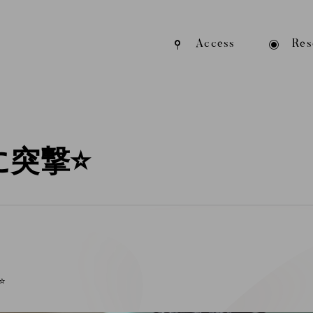
Access
Res
に突撃⭐️
️