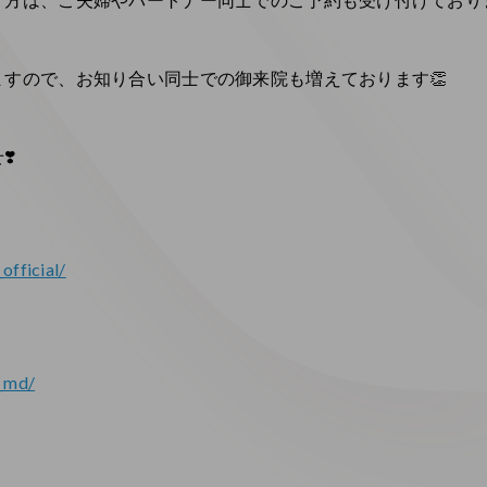
すので、お知り合い同士での御来院も増えております👏
️
official/
m_md/