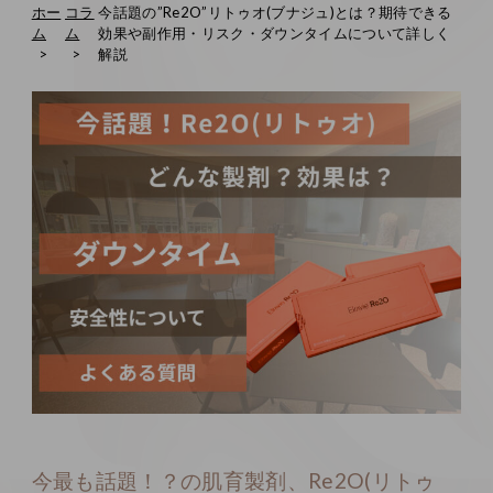
ホー
コラ
今話題の”Re2O”リトゥオ(ブナジュ)とは？期待できる
ム
ム
効果や副作用・リスク・ダウンタイムについて詳しく
解説
今最も話題！？の肌育製剤、Re2O(リトゥ