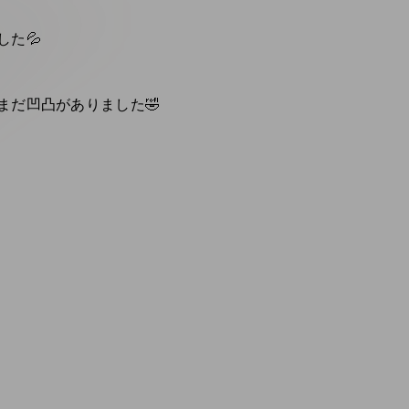
た💦
だ凹凸がありました🤣