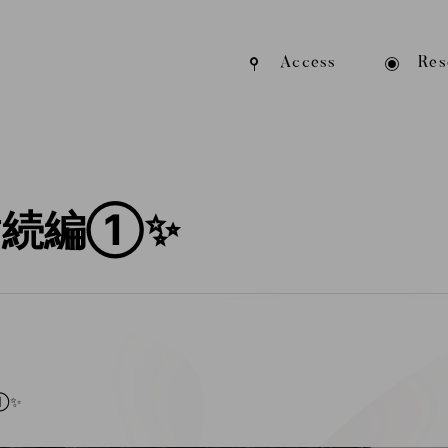
Access
Res
射続編①✨
①✨