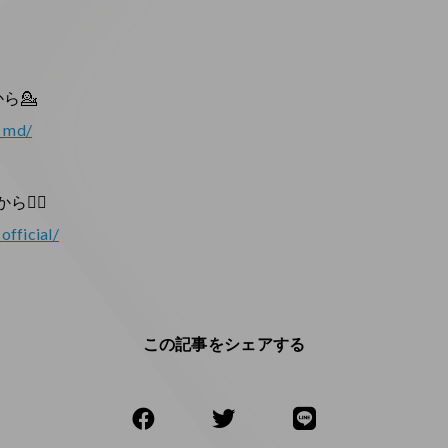
ら💁
m_md/
💁‍♀️
official/
この記事をシェアする